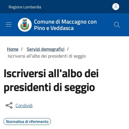
Salta al contenuto principale
Skip to footer content
Regione Lombardia
Comune di Maccagno con
Pino e Veddasca
Briciole di pane
Home
/
Servizi demografici
/
Iscriversi all'albo dei presidenti di seggio
Iscriversi all'albo dei
presidenti di seggio
Condividi
Normativa di riferimento