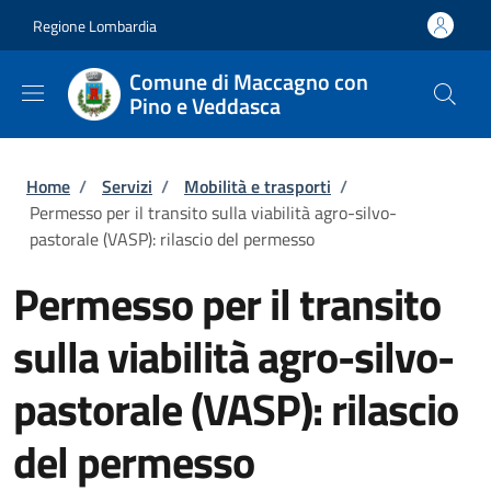
Salta al contenuto principale
Skip to footer content
Regione Lombardia
Comune di Maccagno con
Pino e Veddasca
Briciole di pane
Home
/
Servizi
/
Mobilità e trasporti
/
Permesso per il transito sulla viabilità agro-silvo-
pastorale (VASP): rilascio del permesso
Permesso per il transito
sulla viabilità agro-silvo-
pastorale (VASP): rilascio
del permesso