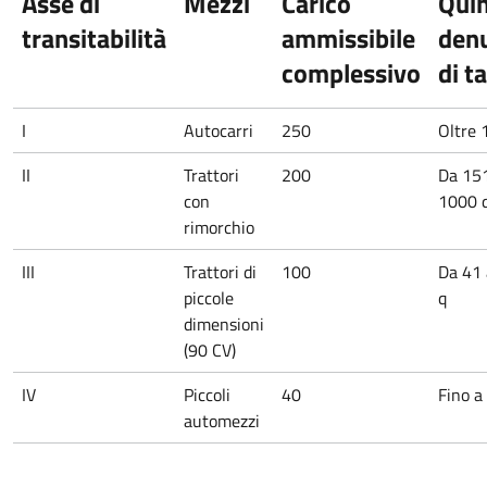
Asse di
Mezzi
Carico
Quin
transitabilità
ammissibile
den
complessivo
di t
I
Autocarri
250
Oltre 
II
Trattori
200
Da 15
con
1000 
rimorchio
III
Trattori di
100
Da 41
piccole
q
dimensioni
(90 CV)
IV
Piccoli
40
Fino a
automezzi