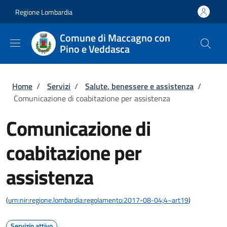
Salta al contenuto principale
Skip to footer content
Regione Lombardia
Comune di Maccagno con
Pino e Veddasca
Briciole di pane
Home
/
Servizi
/
Salute, benessere e assistenza
/
Comunicazione di coabitazione per assistenza
Comunicazione di
coabitazione per
assistenza
(
urn:nir:regione.lombardia:regolamento:2017-08-04;4~art19
)
Servizio attivo