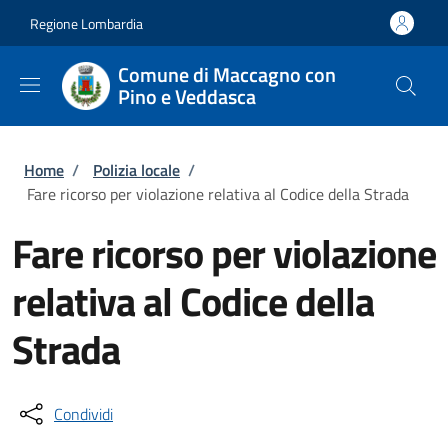
Salta al contenuto principale
Skip to footer content
Regione Lombardia
Comune di Maccagno con
Pino e Veddasca
Briciole di pane
Home
/
Polizia locale
/
Fare ricorso per violazione relativa al Codice della Strada
Fare ricorso per violazione
relativa al Codice della
Strada
Condividi