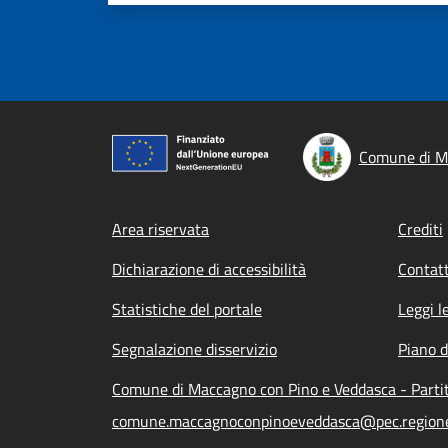
Comune di M
Footer menu
Area riservata
Crediti
Dichiarazione di accessibilità
Contatt
Statistiche del portale
Leggi l
Segnalazione disservizio
Piano d
Comune di Maccagno con Pino e Veddasca - Parti
comune.maccagnoconpinoeveddasca@pec.regione.