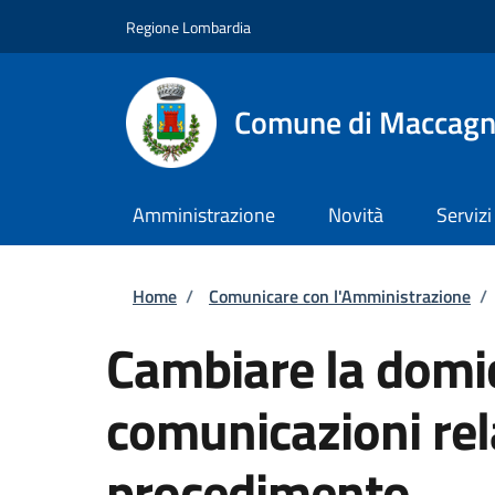
Salta al contenuto principale
Skip to footer content
Regione Lombardia
Comune di Maccagn
Amministrazione
Novità
Servizi
Briciole di pane
Home
/
Comunicare con l'Amministrazione
/
Cambiare la domic
comunicazioni rel
procedimento