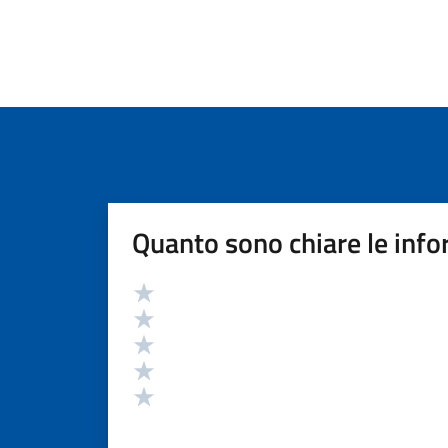
Quanto sono chiare le info
Valutazione
Valuta 5 stelle su 5
Valuta 4 stelle su 5
Valuta 3 stelle su 5
Valuta 2 stelle su 5
Valuta 1 stelle su 5