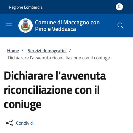
Salta al contenuto principale
Skip to footer content
Regione Lombardia
Comune di Maccagno con
Pino e Veddasca
Briciole di pane
Home
/
Servizi demografici
/
Dichiarare l'avvenuta riconciliazione con il coniuge
Dichiarare l'avvenuta
riconciliazione con il
coniuge
Condividi