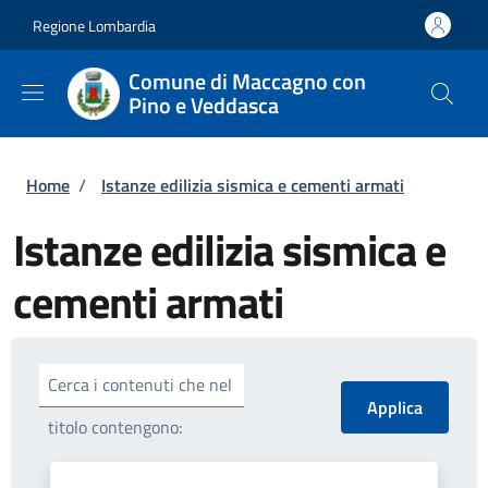
Salta al contenuto principale
Skip to footer content
Regione Lombardia
Comune di Maccagno con
Pino e Veddasca
Briciole di pane
Home
/
Istanze edilizia sismica e cementi armati
Istanze edilizia sismica e
cementi armati
Cerca i contenuti che nel
titolo contengono: