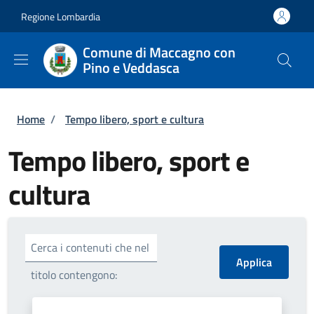
Salta al contenuto principale
Skip to footer content
Regione Lombardia
Comune di Maccagno con
Pino e Veddasca
Briciole di pane
Home
/
Tempo libero, sport e cultura
Tempo libero, sport e
cultura
Cerca i contenuti che nel
titolo contengono: