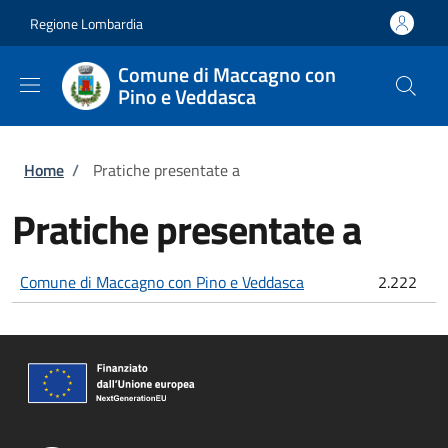
Salta al contenuto principale
Skip to footer content
Regione Lombardia
Comune di Maccagno con
Pino e Veddasca
Briciole di pane
Home
/
Pratiche presentate a
Pratiche presentate a
Comune di Maccagno con Pino e Veddasca
2.222