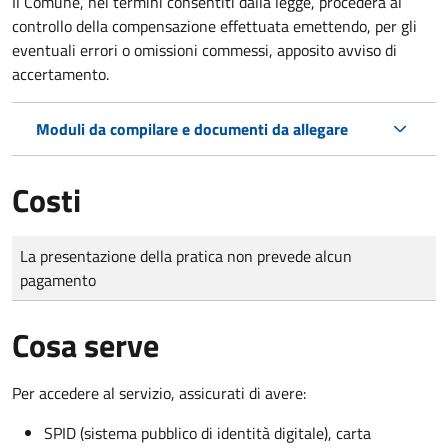
Il Comune, nei termini consentiti dalla legge, procederà al
controllo della compensazione effettuata emettendo, per gli
eventuali errori o omissioni commessi, apposito avviso di
accertamento.
Moduli da compilare e documenti da allegare
Costi
Tipo di pagamento
Importo
La presentazione della pratica non prevede alcun
pagamento
Cosa serve
Per accedere al servizio, assicurati di avere:
SPID (sistema pubblico di identità digitale), carta