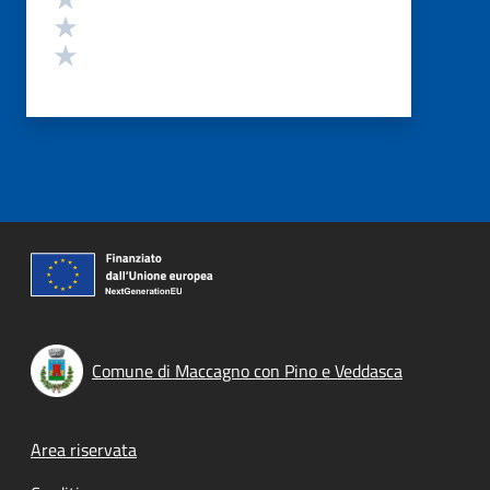
Valuta 2 stelle su 5
Valuta 1 stelle su 5
Comune di Maccagno con Pino e Veddasca
Footer menu
Area riservata