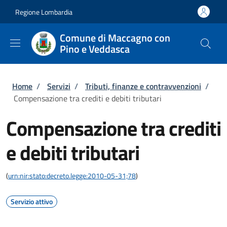
Salta al contenuto principale
Skip to footer content
Regione Lombardia
Comune di Maccagno con
Pino e Veddasca
Briciole di pane
Home
/
Servizi
/
Tributi, finanze e contravvenzioni
/
Compensazione tra crediti e debiti tributari
Compensazione tra crediti
e debiti tributari
(
urn:nir:stato:decreto.legge:2010-05-31;78
)
Servizio attivo