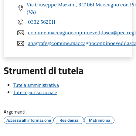
Via Giuseppe Mazzini, 6 21061 Maccagno con Pi
(VA)
0332 562011
comune.maccagnoconpinoeveddasca@pec.regio
anagrafe@comune.maccagnoconpinoeveddasca.
Strumenti di tutela
Tutela amministrativa
Tutela giurisdizionale
Argomenti:
Accesso all'informazione
Residenza
Matrimonio