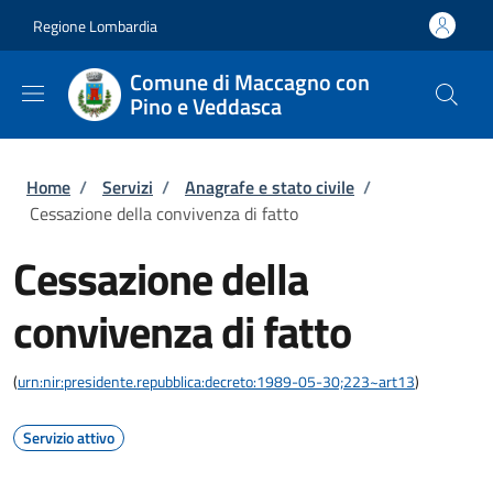
Salta al contenuto principale
Skip to footer content
Regione Lombardia
Comune di Maccagno con
Pino e Veddasca
Briciole di pane
Home
/
Servizi
/
Anagrafe e stato civile
/
Cessazione della convivenza di fatto
Cessazione della
convivenza di fatto
(
urn:nir:presidente.repubblica:decreto:1989-05-30;223~art13
)
Servizio attivo