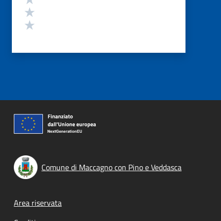
Valuta 2 stelle su 5
Valuta 1 stelle su 5
Comune di Maccagno con Pino e Veddasca
Footer menu
Area riservata