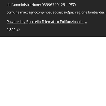
dell'amministrazione: 03396710125 - PEC:
comune.maccagnoconpinoeveddasca@pec.regione.lombardia.i
Powered by Sportello Telematico Polifunzionale (v.
10.41.2)