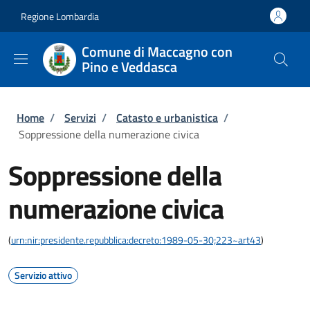
Salta al contenuto principale
Skip to footer content
Regione Lombardia
Comune di Maccagno con
Pino e Veddasca
Briciole di pane
Home
/
Servizi
/
Catasto e urbanistica
/
Soppressione della numerazione civica
Soppressione della
numerazione civica
(
urn:nir:presidente.repubblica:decreto:1989-05-30;223~art43
)
Servizio attivo