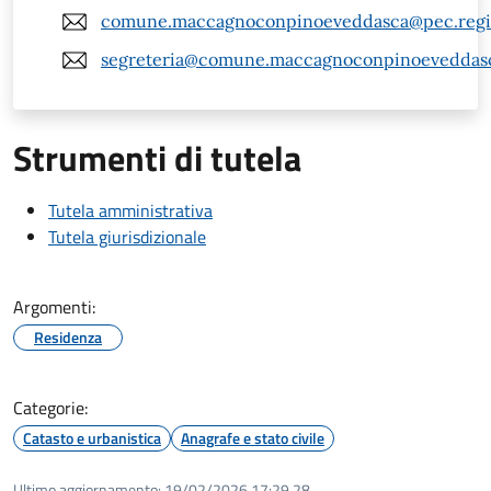
comune.maccagnoconpinoeveddasca@pec.regio
segreteria@comune.maccagnoconpinoeveddasca
Strumenti di tutela
Tutela amministrativa
Tutela giurisdizionale
Argomenti:
Residenza
Categorie:
Catasto e urbanistica
Anagrafe e stato civile
Ultimo aggiornamento:
19/02/2026 17:29.28