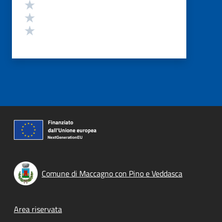
Valuta 3 stelle su 5
Valuta 2 stelle su 5
Valuta 1 stelle su 5
Comune di Maccagno con Pino e Veddasca
Footer menu
Area riservata