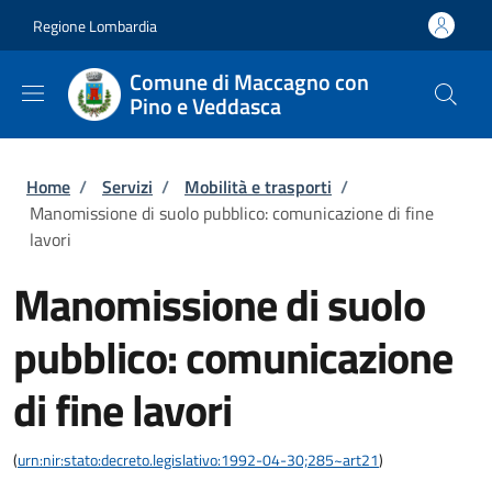
Salta al contenuto principale
Skip to footer content
Regione Lombardia
Comune di Maccagno con
Pino e Veddasca
Briciole di pane
Home
/
Servizi
/
Mobilità e trasporti
/
Manomissione di suolo pubblico: comunicazione di fine
lavori
Manomissione di suolo
pubblico: comunicazione
di fine lavori
(
urn:nir:stato:decreto.legislativo:1992-04-30;285~art21
)