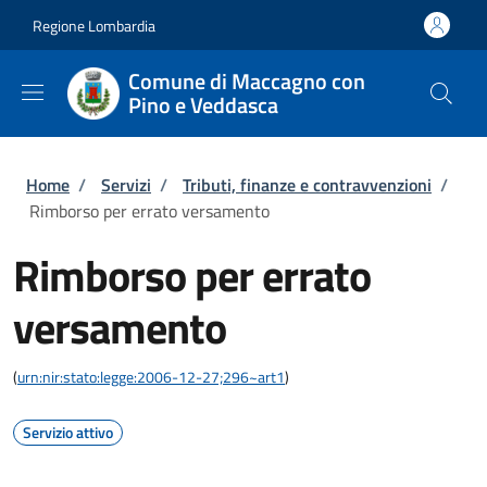
Salta al contenuto principale
Skip to footer content
Regione Lombardia
Comune di Maccagno con
Pino e Veddasca
Briciole di pane
Home
/
Servizi
/
Tributi, finanze e contravvenzioni
/
Rimborso per errato versamento
Rimborso per errato
versamento
(
urn:nir:stato:legge:2006-12-27;296~art1
)
Servizio attivo