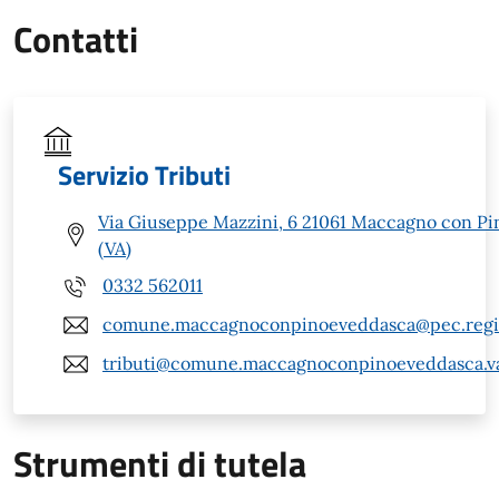
Contatti
Servizio Tributi
Via Giuseppe Mazzini, 6 21061 Maccagno con Pi
(VA)
0332 562011
comune.maccagnoconpinoeveddasca@pec.regio
tributi@comune.maccagnoconpinoeveddasca.va
Strumenti di tutela