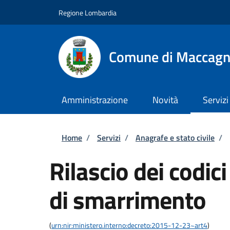
Salta al contenuto principale
Skip to footer content
Regione Lombardia
Comune di Maccagn
Amministrazione
Novità
Servizi
Briciole di pane
Home
/
Servizi
/
Anagrafe e stato civile
/
Rilascio dei codic
di smarrimento
(
urn:nir:ministero.interno:decreto:2015-12-23~art4
)