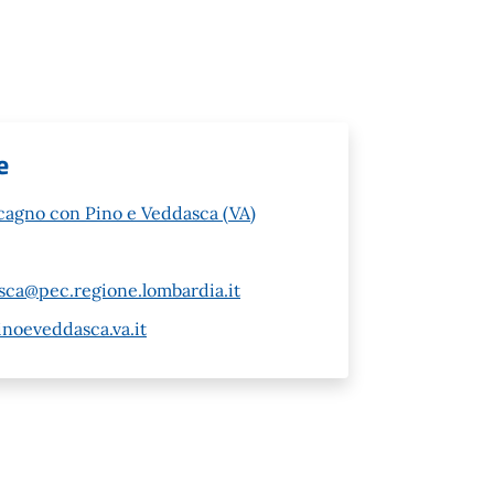
e
cagno con Pino e Veddasca (VA)
a@pec.regione.lombardia.it
oeveddasca.va.it