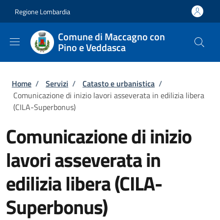
Salta al contenuto principale
Skip to footer content
Regione Lombardia
Comune di Maccagno con
Pino e Veddasca
Briciole di pane
Home
/
Servizi
/
Catasto e urbanistica
/
Comunicazione di inizio lavori asseverata in edilizia libera
(CILA-Superbonus)
Comunicazione di inizio
lavori asseverata in
edilizia libera (CILA-
Superbonus)