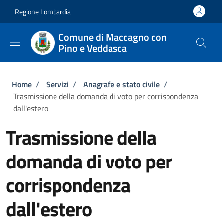
Salta al contenuto principale
Skip to footer content
Regione Lombardia
Comune di Maccagno con
Pino e Veddasca
Briciole di pane
Home
/
Servizi
/
Anagrafe e stato civile
/
Trasmissione della domanda di voto per corrispondenza
dall'estero
Trasmissione della
domanda di voto per
corrispondenza
dall'estero