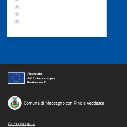
Valuta 3 stelle su 5
Valuta 2 stelle su 5
Valuta 1 stelle su 5
Comune di Maccagno con Pino e Veddasca
Footer menu
Area riservata