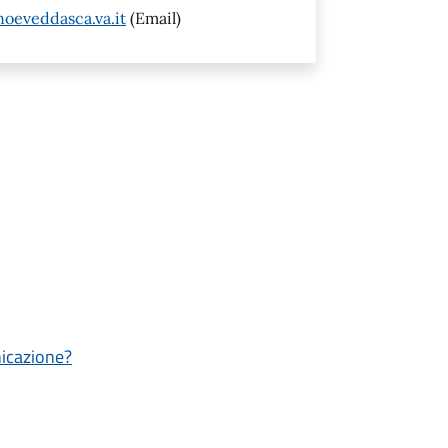
eveddasca.va.it
(Email)
nicazione?