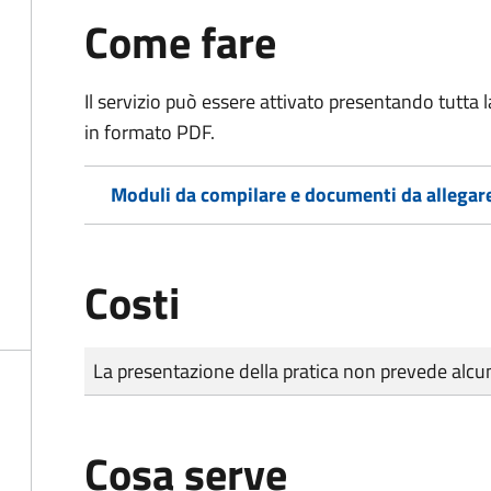
Come fare
Il servizio può essere attivato presentando tutta
in formato PDF.
Moduli da compilare e documenti da allegar
Costi
Tipo di pagamento
Importo
La presentazione della pratica non prevede al
Cosa serve