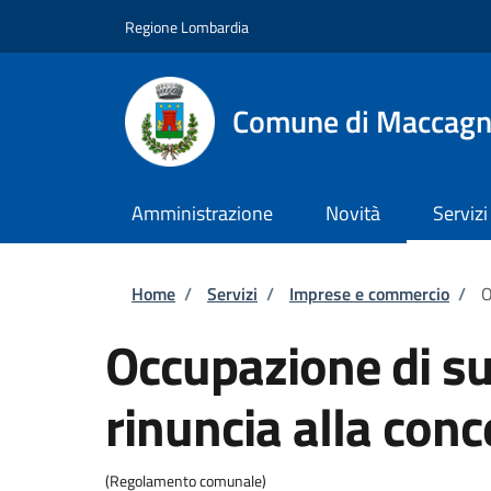
Salta al contenuto principale
Skip to footer content
Regione Lombardia
Comune di Maccagn
Amministrazione
Novità
Servizi
Briciole di pane
Home
/
Servizi
/
Imprese e commercio
/
O
Occupazione di su
rinuncia alla con
(Regolamento comunale)