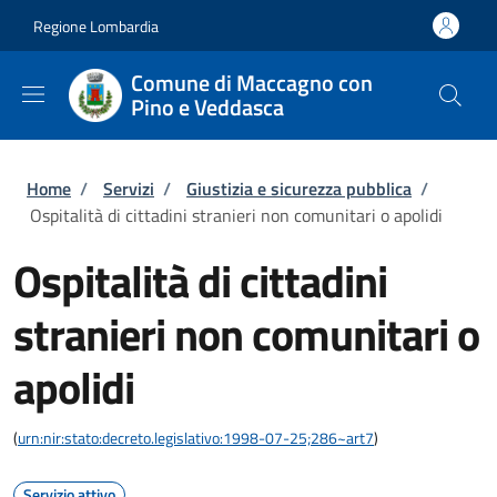
Salta al contenuto principale
Skip to footer content
Regione Lombardia
Comune di Maccagno con
Pino e Veddasca
Briciole di pane
Home
/
Servizi
/
Giustizia e sicurezza pubblica
/
Ospitalità di cittadini stranieri non comunitari o apolidi
Ospitalità di cittadini
stranieri non comunitari o
apolidi
(
urn:nir:stato:decreto.legislativo:1998-07-25;286~art7
)
Servizio attivo