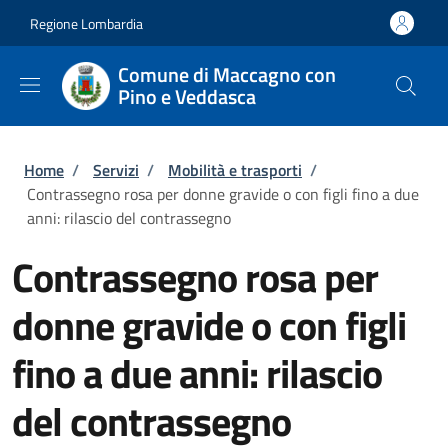
Salta al contenuto principale
Skip to footer content
Regione Lombardia
Comune di Maccagno con
Pino e Veddasca
Briciole di pane
Home
/
Servizi
/
Mobilità e trasporti
/
Contrassegno rosa per donne gravide o con figli fino a due
anni: rilascio del contrassegno
Contrassegno rosa per
donne gravide o con figli
fino a due anni: rilascio
del contrassegno