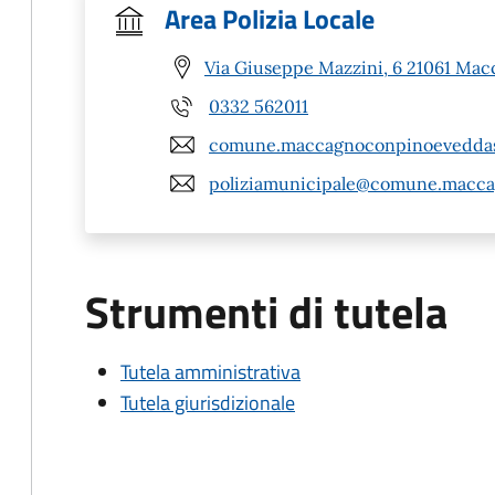
Area Polizia Locale
Via Giuseppe Mazzini, 6 21061 Mac
0332 562011
comune.maccagnoconpinoeveddasc
poliziamunicipale@comune.macca
Strumenti di tutela
Tutela amministrativa
Tutela giurisdizionale