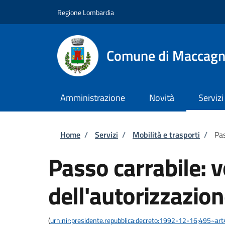
Salta al contenuto principale
Skip to footer content
Regione Lombardia
Comune di Maccagn
Amministrazione
Novità
Servizi
Briciole di pane
Home
/
Servizi
/
Mobilità e trasporti
/
Pas
Passo carrabile: 
dell'autorizzazio
(
urn:nir:presidente.repubblica:decreto:1992-12-16;495~ar