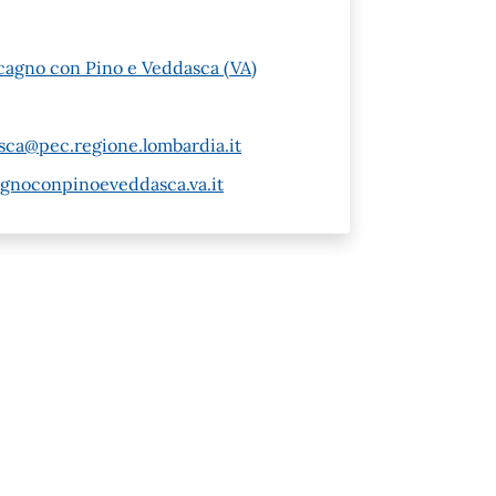
cagno con Pino e Veddasca (VA)
a@pec.regione.lombardia.it
gnoconpinoeveddasca.va.it