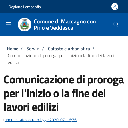
Salta al contenuto principale
Skip to footer content
Regione Lombardia
Comune di Maccagno con
Pino e Veddasca
Briciole di pane
Home
/
Servizi
/
Catasto e urbanistica
/
Comunicazione di proroga per l'inizio o la fine dei lavori
edilizi
Comunicazione di proroga
per l'inizio o la fine dei
lavori edilizi
(
urn:nir:stato:decreto.legge:2020-07-16;76
)