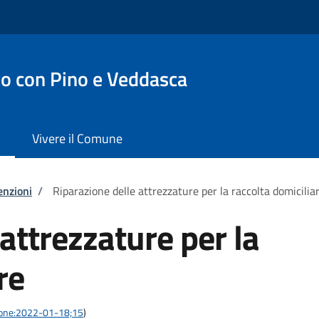
o con Pino e Veddasca
Vivere il Comune
enzioni
/
Riparazione delle attrezzature per la raccolta domicilia
attrezzature per la
re
azione:2022-01-18;15
)