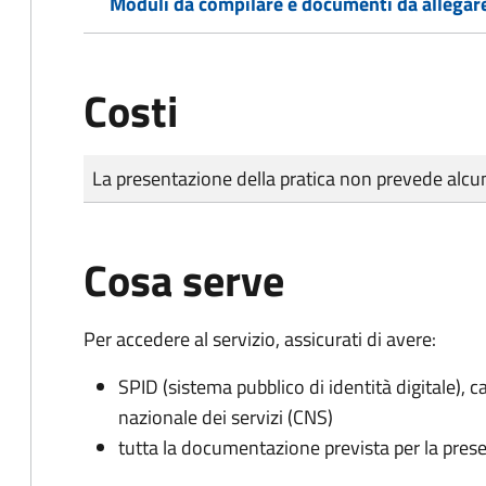
Moduli da compilare e documenti da allegar
Costi
Tipo di pagamento
Importo
La presentazione della pratica non prevede al
Cosa serve
Per accedere al servizio, assicurati di avere:
SPID (sistema pubblico di identità digitale), ca
nazionale dei servizi (CNS)
tutta la documentazione prevista per la prese