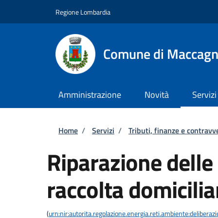
Salta al contenuto principale
Skip to footer content
Regione Lombardia
Comune di Maccagn
Amministrazione
Novità
Servizi
Briciole di pane
Home
/
Servizi
/
Tributi, finanze e contravv
Riparazione delle 
raccolta domicilia
(
urn:nir:autorita.regolazione.energia.reti.ambiente:deliber