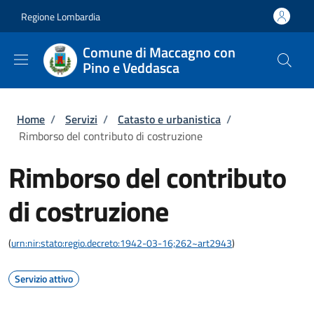
Salta al contenuto principale
Skip to footer content
Regione Lombardia
Comune di Maccagno con
Pino e Veddasca
Briciole di pane
Home
/
Servizi
/
Catasto e urbanistica
/
Rimborso del contributo di costruzione
Rimborso del contributo
di costruzione
(
urn:nir:stato:regio.decreto:1942-03-16;262~art2943
)
Servizio attivo