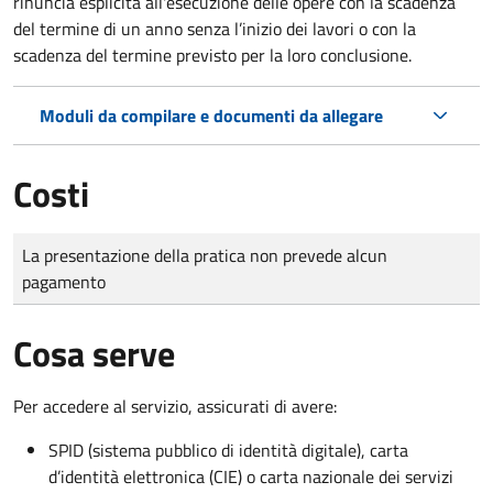
rinuncia esplicita all'esecuzione delle opere con la scadenza
del termine di un anno senza l’inizio dei lavori o con la
scadenza del termine previsto per la loro conclusione.
Moduli da compilare e documenti da allegare
Costi
Tipo di pagamento
Importo
La presentazione della pratica non prevede alcun
pagamento
Cosa serve
Per accedere al servizio, assicurati di avere:
SPID (sistema pubblico di identità digitale), carta
d’identità elettronica (CIE) o carta nazionale dei servizi