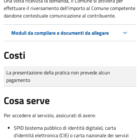
Una volta ricevuta la domanda, il Comune si attiverà per
effettuare il riversamento dell'importo al Comune competente
dandone contestuale comunicazione al contribuente.
Moduli da compilare e documenti da allegare
Costi
Tipo di pagamento
Importo
La presentazione della pratica non prevede alcun
pagamento
Cosa serve
Per accedere al servizio, assicurati di avere:
SPID (sistema pubblico di identità digitale), carta
d’identità elettronica (CIE) o carta nazionale dei servizi