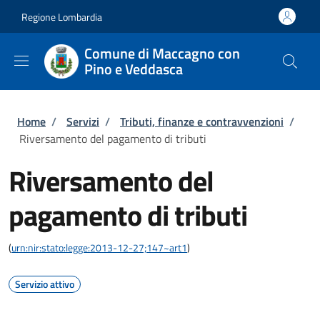
Salta al contenuto principale
Skip to footer content
Regione Lombardia
Comune di Maccagno con
Pino e Veddasca
Briciole di pane
Home
/
Servizi
/
Tributi, finanze e contravvenzioni
/
Riversamento del pagamento di tributi
Riversamento del
pagamento di tributi
(
urn:nir:stato:legge:2013-12-27;147~art1
)
Servizio attivo