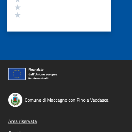
Valuta 2 stelle su 5
Valuta 1 stelle su 5
Comune di Maccagno con Pino e Veddasca
Footer menu
Area riservata