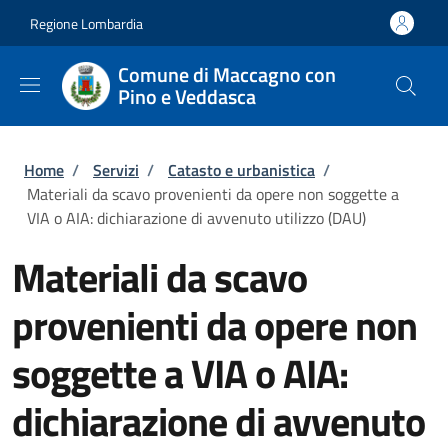
Salta al contenuto principale
Skip to footer content
Regione Lombardia
Comune di Maccagno con
Pino e Veddasca
Briciole di pane
Home
/
Servizi
/
Catasto e urbanistica
/
Materiali da scavo provenienti da opere non soggette a
VIA o AIA: dichiarazione di avvenuto utilizzo (DAU)
Materiali da scavo
provenienti da opere non
soggette a VIA o AIA:
dichiarazione di avvenuto