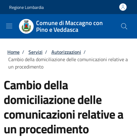
Salta al contenuto principale
Skip to footer content
Regione Lombardia
Comune di Maccagno con
Pino e Veddasca
Briciole di pane
Home
/
Servizi
/
Autorizzazioni
/
Cambio della domiciliazione delle comunicazioni relative a
un procedimento
Cambio della
domiciliazione delle
comunicazioni relative a
un procedimento